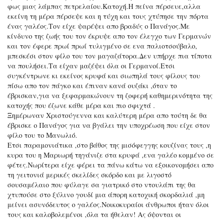
φως μιας λάμπας πετρελαίου.Κατοχή.Η πείνα πέρσευε,αλλα
εκείνη τη μέρα πέρσεψε και η τύχη και τους χτύπησε την πόρτα
ένας γαλέος.Τον είχε ψαρέψει απο βραδύς ο Πανάγος.Με
κίνδυνο της ζωής του τον έκρυψε απο τον έλεγχο των Γερμανών
και τον έφερε πρωί πρωί τυλιγμένο σε ενα παλιοτσούβαλο,
μπεσκέσι στον φίλο του τον μαγαζάτορα.Δεν υπήρχε πια τίποτα
να πουλήσει.Τα είχαν μαζέψει όλα οι Γερμανοί.Ετσι
συγκέντρωνε κι εκείνος κρυφά και σιωπηλά τους φίλους του
πίσω απο τον πάγκο και έπιναν κανά ουζάκι ,όταν το
έβρισκαν,για να ξεφαρμακώνουν τη ζοφερή καθημερινότητα της
κατοχής που έζωνε κάθε μέρα και πιο σφιχτά .
Ξημέρωναν Χριστούγεννα και καλύτερη μέρα απο τούτη δε θα
έβρισκε ο Πανάγος για να βγάλει την υποχρέωση που είχε στον
φίλο του το Μανωλιό.
Ετσι παραμονιάτικα ,στο βάθος της μισόφεγγης κουζίνας τους ,η
κυρα του η Μαριωρή τηγάνιζε στα κρυφά ,ενα γαλέο κομμένο σε
φέτες.Νωρίτερα είχε φέρει τα πάνω κάτω να εξοικονομήσει απο
τη γειτονιά μερικές σκελίδες σκόρδο και με λιγοστό
σουσαμέλαιο που φύλαγε σα γιατρικό στο ντουλάπι της θα
χτυπούσε στο ξύλινο γουδί μια άπορη κατοχική σκορδαλιά ,μη
μείνει ασυνόδευτος ο γαλέος.Νοικοκυραίοι άνθρωποι ήταν όλοι
τους και καλοβολεμένοι ,όλα τα ήθελαν! Ας όψονται οι