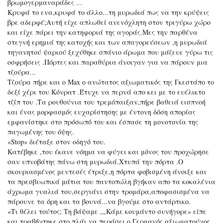
βρωμογερμαναράδες ...
Κρυφά το ενα,κρυφά το άλλο...τη μυρωδιά πως να την κρύψεις
βρε αδερφέ;Αυτή είχε απλωθεί ανενόχλητη στον τριγύρω χώρο
και είχε πάρει την κατηφοριά της αγοράς.Μες την παρθένα
στεγνή ερημιά της κατοχής και των απαγορεύσεων ,η μυρωδιά
τηγανητού ψαριού ξεχύθηκε σπάνιο άρωμα που μάζευε γύρω τις
οσφρήσεις .Πόρτες και παραθύρια άνοιγαν για να πάρουν μια
τζούρα...
Τζούρα πήρε και ο Max ο ανώτατος αξιωματικός της Γκεστάπο το
δεξί χέρι του Κόνρατ .Έτυχε να περνά απο κει με το ευέλικτο
τζίπ του .Τα ρουθούνια του τρεμόπαιξαν,πήρε βαθειά εισπνοή
και ένας μορφασμός ευχαρίστησης με έντονη δόση απορίας
εμφανίστηκε στο πρόσωπό του και έσπασε τη μονοτονία της
παγωμένης του όψης.
«Stop» διέταξε στον οδηγό του.
Κατέβηκε ,του έκανε νόημα να φύγει και μόνος του προχώρησε
σαν υπνοβάτης πάνω στη μυρωδιά.Χτυπά την πόρτα .Ο
σκουριασμένος μεντεσές έτριξε,η πόρτα φοβισμένη άνοιξε και
τα πρεσβυωπικά μάτια του παντοπώλη βγήκαν απο τα κοκαλένια
άχρωμα γυαλιά του,σεργιάνι στην τρομάρα,αποφασισμένα να
πάρουνε τα όρη και τα βουνά...να βγούμε στο αντάρτικο.
«Τι θέλει τούτος; Τη βάψαμε ,,,Κάμε κουμάντο συνήγορε» είπε
και τραβήχτηκε στο πλάι να περάσει ο Γερμανός αξιωματούχος