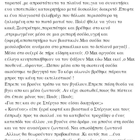
ταρατσί ,με απροστάτευτα τα πλαϊνά του,για να συναντήσει
ενα υποτυπώδες κατουρητήριο μετά δυσκολίας διακριτό .Έπεφτε
κι ένα πλαγιαστό ψιλοβρόχι που θόλωσε περισσότερο τη
ζαλισμένη απο το πιοτό ματιά του. Πολύ ήθελε να γίνει το
κακό;.Ξεστράτησε,παραπάτησε και βρέθηκε στο κενό
,στριμωγμένος μέσα σε μια ρυπαρή σούδα,υγρή και
ζοφερή,αποπατητήριο των βιαστικών.Μια σούδα που
μεσολαβούσε ανάμεσα στο μπακάλικο και το διπλανό μαγαζί .
Μέσα στο ουζερί δε πήρε είδηση κανείς .Ο Max αργούσε και
εύλογα κινητοποιήθηκαν να τον ψάξουν Max εδω Max εκεί ,ο Max
πουθενά...άφαντος...Ώσπου μέσα απο τη σκοτεινή σούδα
ακούστηκε το βογγητό του Το κέφι ολωνών βρέθηκε πάραυτα
μπρος την κάνη του εκτελεστικού !
Έπρεπε να βρούνε τρόπο να τον βγάλουν.Έπρεπε πάση θυσία να
βγει απο κει μέσα ζωντανός .Αν είχε σκοτωθεί,ποιος θα πίστευε
ότι έπεσε μόνος του; Ποιός ; Ποιός;
«Για πες και συ ρε Στέργιο που είσαι δικηγόρος;»
« Κανένας» είπε ξερά κοφτά και βιαστικά ο Στέργιος και τους
έσπρωξε προς τα σκαλιά .να τα κατεβούνε τροχάδην ο ένας
καταπόδι του άλλου ,να βγούνε στο δρόμο .να μπούνε στη σούδα
και να τον ανασύρουν ζωντανό. Ναι οπωσδήποτε ζωντανό
.Αλλιως θα θεωρούνταν προβοκάτσια .Κι αυτός πια ...ένα