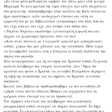
«Αν είναι μόνο μεθυσμένος αφήστε τον πάνω μου» είπε η κυρα
Μαριωρή .Το αινιγματικό της ύφος έδειχνε πως κάτι ψαχούλευε
στο μυαλό της .Αποτραβήχτηκε στην κουζίνα της.Κάτι τσίγκινοι
ήχοι ακούστηκαν ,κάτι γουδοχεριές έπεσαν και νάτη να
εμφανίζεται με τα Αϊβαλιώτικα γιατροσόφια στο τάσι.Απο δω
τον είχε,απο κει τον είχε ,τον έστησε στα πόδια του.
« Ντρίνκι Ντρίνκι» ακούστηκε ζωντανεμένη η φωνή του και
άρχισε να χειρονομεί ζητώντας πάλι να πιεί.
«Άντε άντε πάγαινε με τ´αγερούδ´ αρκετά μας κοψοχόλιασες
απόψε, χώρια που μας χάλασες και την ουζοποσία .Πότε τώρα
να ξαναβρεθεί γαλέος» είπε ο Στέργιος κι άνοιξε διάπλατα την
πόρτα στο σκοτάδι.
Όλα συνηγορούσαν για τη γέννηση του Χριστού απόψε.Το μεστό
κρύο,το ψιλόβροχο που έπεφτε πλαγιαστό...όλα ! Ομως θα
αργούσε και φέτος ο Χριστός να γεννηθεί.Η καμπάνα περίμενε
τη λήξη της συσκότισης για να σημάνει το Χριστός γεννάται
δοξάσατε.
Κανείς τους βέβαια δε προθυμοποιήθηκε να τον συνοδέψει.Ο
εχθρός είναι πάντα ύπουλος.Μπορει να ισχυριστεί πως σε
κρέμασε στον σταυρό για να σε προσκυνά.
Τον άφησαν στο έλεος του ψιλόβροχου που κλαψούριζε
μουρμουρητά καθώς συνέχιζε να πέφτει πλαγιαστό .Το πήρε
καταπόδι.Το επιταγμένο κτήριο που στέγαζε την Γκεστάπο δεν