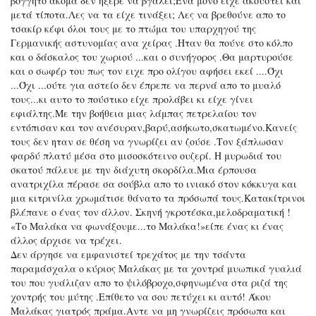
βογγητό ακόμα δεν ήξερε να βγάλει;Ενα μόνο είχε ακουστεί και
μετά τίποτα.Λες να τα είχε τινάξει; Λες να βρεθούνε απο το
τσακίρ κέφι όλοι τους με το πτώμα του υπαρχηγού της
Γερμανικής αστυνομίας ανα χείρας .Ηταν θα πούνε στο κόλπο
και ο δάσκαλος του χωριού ...και ο συνήγορος .Θα μαρτυρούσε
και ο σωφέρ του πως τον ειχε προ ολίγου αφήσει εκεί ....Όχι
...Όχι ...ούτε για αστείο δεν έπρεπε να περνά απο το μυαλό
τους...κι αυτο το πούστικο είχε προλάβει κι είχε γίνει
εφιάλτης.Με την βοήθεια μιας λάμπας πετρελαίου τον
εντόπισαν και τον ανέσυραν,βαρύ,ασήκωτο,σκατωμένο.Κανείς
τους δεν ηταν σε θέση να γνωρίζει αν ζούσε .Τον ξάπλωσαν
φαρδύ πλατύ μέσα στο μισοσκότεινο ουζερί. Η μυρωδιά του
σκατού πάλευε με την διάχυτη σκορδίλα.Μια έρπουσα
ανατριχίλα πέρασε σα σούβλα απο το ινιακό στον κόκκυγα και
μια κιτρινίλα χρωμάτισε θάνατο τα πρόσωπά τους.Κατακίτρινοι
βλέπανε ο ένας τον άλλον. Σκηνή γκροτέσκα,μελοδραματική !
«Το Μαλάκα να φωνάξουμε...το Μαλάκα!»είπε ένας κι ένας
άλλος άρχισε να τρέχει.
Δεν άργησε να εμφανιστεί τρεχάτος με την τσάντα
παραμάσχαλα ο κύριος Μαλάκας με τα χοντρά μυωπικά γυαλιά
του που γυάλιζαν απο το ψιλόβροχο,σφηνωμένα στα ριζά της
χοντρής του μύτης .Επίθετο να σου πετύχει κι αυτό! Άκου
Μαλάκας γιατρός πράμα.Αντε να μη γνωρίζεις πρόσωπα και