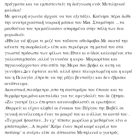
πράγματα και να εμπιστευτείς τη διάγνωση ενός Μυτιληνιού
μαλάκα!
Με φανερή αγωνία άρχισε να τον εξετάζει. Κούνησε πέρα δώθε
την ανατριχιαστική νεκρική μάσκα του Max .Σταμάτησε ...τα
ρουθούνια του τρεμούλιασαν απορημένα στην πάλη των δυο
μυρωδιών.
«Ήθελα νά ήξερα τι μεζέ τον ταΐσατε αθεόφοβοι.Με σκατά την
κάνατε τη σκορδαλιά;» είπε και περιέφερε τη ματιά του στα
γνωστά πρόσωπα των φίλων του.Ηταν κι ο ίδιος καλεσμένος στο
γαλεοτσιμπούσι ,αλλά γεννούσε η κυρα- Μαριορίτσα και
πηγαινοέρχονταν στο σπίτι της.Μερα που βρήκε κι αυτη να
γεννήσει;Δεν έφτανε αυτό. αλλά ηταν πλευριτωμένη και η κυρά
του η Πελαγία ,έπρεπε να της ρίξει βεντούζες και δεν έβρισκε
οινόπνευμα.
Ακουστικά,πιεσόμετρο ,απο τη σαστιμάρα του έπιασε και το
θερμόμετρο,μόνο κουταλάκι για τις αμυγδαλές του δε ζήτησε.
«Ζει γιατρέ ζει;» έπεφταν κανονιοβολιστές οι ερωτήσεις
.Θαρρείς κι είχαν κληθεί οι ένοικοι του Πύργου της Βαβέλ σε
γενική συνέλευση,ο ένας το μακρύ του κι ο άλλος το κοντό του .
«Τυχεροί ήσασταν...Ιν εχ´ τίποτις μωρέλια μ´μεθσμένος είνι ο
μπάσταρδος...Α περάσ´.Κάμε έναν πκρό καφέ κυρά,α τον
ποτίσομ´ α σνέρτ» είπε σε άπταιστα Μυτηλινιά ο γιατρός.