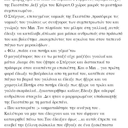
της Γκεστάπο ,δεξί χέρι του Κόνρατ.Ο χώρος μικρός το μυστήριο
συμπυκνωμένο .
Ο Στέργιος, επιταγμένος νομικός της Γκεστάπο ,προσέφερε τις
νομικές του γνώσεις ως συνήγορος των συμπατριωτών του και
γνώριζε τον Μax .Τον πλησίασε του μίλησε στη γαλλική ,αυτός
έδειξε να κατάλαβε,άπλωσε μια μάσκα ανθρωπιάς στο πρόσωπό
του και βολεύτηκε ,ακουμπώντας τον αγκώνα του στον ταπεινό
πάγκο των μερακλήδων .
« Φίλε ,πιάσε ενα ποτήρι και γέμισ´το»
Ο μαγαζάτορας που εν τω μεταξύ είχε μαζέψει γυαλιά και
μάτια ,έκαμε ότι του ζήτησε ο Στέργιος και διστακτικά το
πρόσφερε στον αναπάντεχο επισκέπτη .Και ο Max .. για πρώτη
φορά έδιωξε το βούρδουλα απο τη ματιά του, κατέθεσε στον
πάγκο τα βαριά του γαλόνια κι έδειξε πως ήξερε και να
χαμογελά.Ποτήρι στο ποτήρι έδειξε πως ήξερε να τρώει και
γαλέο σκορδαλιά...ξεκατουρήθηκε κιόλας.Έδειξε βρε αδερφέ
ανθρώπινα στοιχεία .Δεν ηταν ο μαρμαρωμένος υποδιοικητής
της Γκεστάπο με τη ματιά δρεπάνι.
« Που κατουράτε ;» νοηματοδότησε την ανάγκη του .
Καλύτερα να μην του έδειχναν και να τον άφηναν να
κατουρηθεί πάνω του.Του έδειξαν όμως ...κι αυτός έπρεπε να
ανεβεί την ξύλινη σώσκαλα που έβγαζε σε ένα ξεσκέπαστο